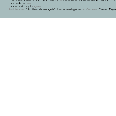
> Site optimis� pour Firefox : t�l�chargez le
ici
pour disposer des fonctionnalit�s compl�tes de 
> Motoris� par
Spip
> Maquette du projet
Magusine
Administration
- * Accidents de fromagerie* : Un site développé par
Les Corsaires
- Thème : Magus